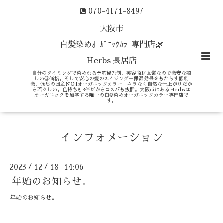
070-4171-8497
大阪市
白髪染めｵｰｶﾞﾆｯｸｶﾗｰ専門店🌿
Herbs 長居店
自分のタイミングで染めれる予約優先制、美容商材直営なので激安な嬉
しい低価格。そして安心の髪のエイジング＋保湿効果をもたらす低刺
激、低臭の国産ＮＯ1オーガニックカラー ムラなく自然な仕上がりだか
ら若々しい。色持ちも3倍だからコスパも抜群。大阪市にあるHerbsは
オーガニックを加学する唯一の白髪染めオーガニックカラー専門店で
す。
インフォメーション
2023
12
18 14:06
/
/
年始のお知らせ。
年始のお知らせ。