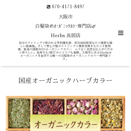
070-4171-8497
大阪市
白髪染めｵｰｶﾞﾆｯｸｶﾗｰ専門店🌿
Herbs 長居店
自分のタイミングで染めれる予約優先制、美容商材直営なので激安な嬉
しい低価格。そして安心の髪のエイジング＋保湿効果をもたらす低刺
激、低臭の国産ＮＯ1オーガニックカラー ムラなく自然な仕上がりだか
ら若々しい。色持ちも3倍だからコスパも抜群。大阪市にあるHerbsは
オーガニックを加学する唯一の白髪染めオーガニックカラー専門店で
す。
国産オーガニックハーブカラー