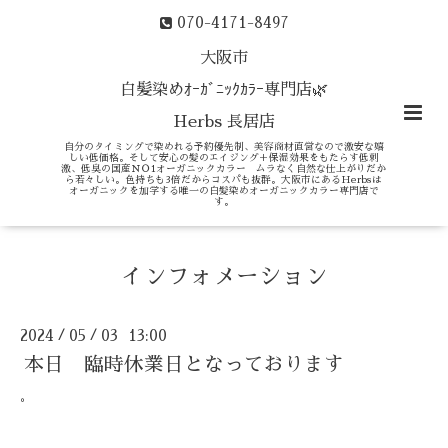
070-4171-8497
大阪市
白髪染めｵｰｶﾞﾆｯｸｶﾗｰ専門店🌿
Herbs 長居店
自分のタイミングで染めれる予約優先制、美容商材直営なので激安な嬉
しい低価格。そして安心の髪のエイジング＋保湿効果をもたらす低刺
激、低臭の国産ＮＯ1オーガニックカラー ムラなく自然な仕上がりだか
ら若々しい。色持ちも3倍だからコスパも抜群。大阪市にあるHerbsは
オーガニックを加学する唯一の白髪染めオーガニックカラー専門店で
す。
インフォメーション
2024
05
03 13:00
/
/
本日 臨時休業日となっております
。