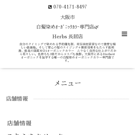
070-4171-8497
大阪市
白髪染めｵｰｶﾞﾆｯｸｶﾗｰ専門店🌿
Herbs 長居店
自分のタイミングで染めれる予約優先制、美容商材直営なので激安な嬉
しい低価格。そして安心の髪のエイジング＋保湿効果をもたらす低刺
激、低臭の国産ＮＯ1オーガニックカラー ムラなく自然な仕上がりだか
ら若々しい。色持ちも3倍だからコスパも抜群。大阪市にあるHerbsは
オーガニックを加学する唯一の白髪染めオーガニックカラー専門店で
す。
メニュー
店舗情報
店舗情報