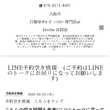
070-4171-8497
大阪市
白髪染めｵｰｶﾞﾆｯｸｶﾗｰ専門店🌿
Herbs 長居店
自分のタイミングで染めれる予約優先制、美容商材直営なので激安な嬉
しい低価格。そして安心の髪のエイジング＋保湿効果をもたらす低刺
激、低臭の国産ＮＯ1オーガニックカラー ムラなく自然な仕上がりだか
ら若々しい。色持ちも3倍だからコスパも抜群。大阪市にあるHerbsは
オーガニックを加学する唯一の白髪染めオーガニックカラー専門店で
す。
LINE予約空き情報 (ご予約はLINE
のトークにお戻りになってお願いしま
す)
予約空き情報
2026-06-18 (木)
予約空き情報 こちらをタップ
こちらの空き時間を参考に
LINE
トークに戻って