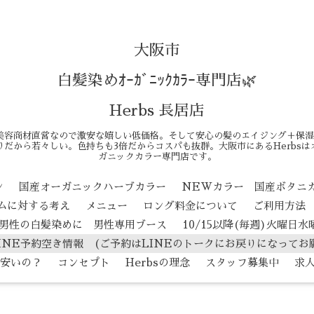
大阪市
白髪染めｵｰｶﾞﾆｯｸｶﾗｰ専門店🌿
Herbs 長居店
美容商材直営なので激安な嬉しい低価格。そして安心の髪のエイジング＋保湿
だから若々しい。色持ちも3倍だからコスパも抜群。大阪市にあるHerbs
ガニックカラー専門店です。
ン
国産オーガニックハーブカラー
NEWカラー 国産ボタニ
テムに対する考え
メニュー
ロング料金について
ご利用方法
男性の白髪染めに 男性専用ブース
10/15以降(毎週)火曜日
INE予約空き情報 (ご予約はLINEのトークにお戻りになってお
安いの？
コンセプト
Herbsの理念
スタッフ募集中
求