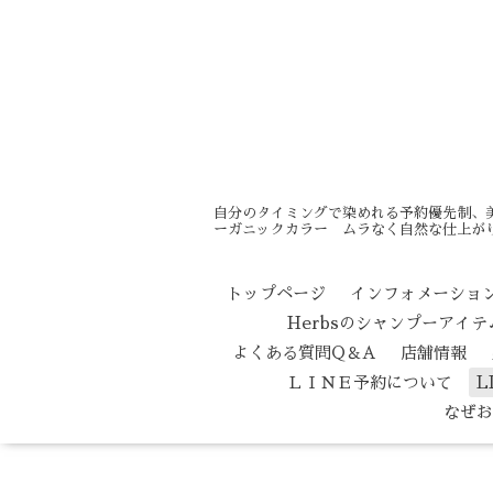
自分のタイミングで染めれる予約優先制、
ーガニックカラー ムラなく自然な仕上がり
トップページ
インフォメーショ
Herbsのシャンプーアイ
よくある質問Q＆A
店舗情報
ＬＩＮＥ予約について
L
なぜお