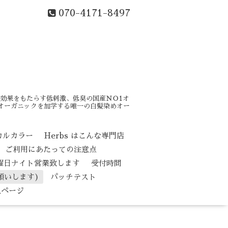
070-4171-8497
効果をもたらす低刺激、低臭の国産ＮＯ1オ
はオーガニックを加学する唯一の白髪染めオー
カルカラー
Herbs はこんな専門店
ご利用にあたっての注意点
水曜日ナイト営業致します
受付時間
願いします)
パッチテスト
人ページ