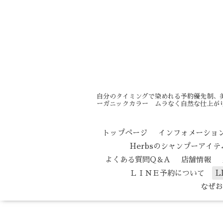
自分のタイミングで染めれる予約優先制、
ーガニックカラー ムラなく自然な仕上がり
トップページ
インフォメーショ
Herbsのシャンプーアイ
よくある質問Q＆A
店舗情報
ＬＩＮＥ予約について
L
なぜお