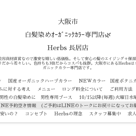
大阪市
白髪染めｵｰｶﾞﾆｯｸｶﾗｰ専門店🌿
Herbs 長居店
美容商材直営なので激安な嬉しい低価格。そして安心の髪のエイジング＋保湿
だから若々しい。色持ちも3倍だからコスパも抜群。大阪市にあるHerbs
ガニックカラー専門店です。
ン
国産オーガニックハーブカラー
NEWカラー 国産ボタニ
テムに対する考え
メニュー
ロング料金について
ご利用方法
男性の白髪染めに 男性専用ブース
10/15以降(毎週)火曜日
INE予約空き情報 (ご予約はLINEのトークにお戻りになってお
安いの？
コンセプト
Herbsの理念
スタッフ募集中
求