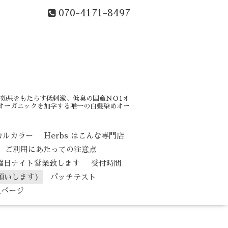
070-4171-8497
効果をもたらす低刺激、低臭の国産ＮＯ1オ
はオーガニックを加学する唯一の白髪染めオー
カルカラー
Herbs はこんな専門店
ご利用にあたっての注意点
水曜日ナイト営業致します
受付時間
願いします)
パッチテスト
人ページ