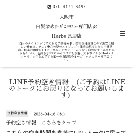
070-4171-8497
大阪市
白髪染めｵｰｶﾞﾆｯｸｶﾗｰ専門店🌿
Herbs 長居店
自分のタイミングで染めれる予約優先制、美容商材直営なので激安な嬉
しい低価格。そして安心の髪のエイジング＋保湿効果をもたらす低刺
激、低臭の国産ＮＯ1オーガニックカラー ムラなく自然な仕上がりだか
ら若々しい。色持ちも3倍だからコスパも抜群。大阪市にあるHerbsは
オーガニックを加学する唯一の白髪染めオーガニックカラー専門店で
す。
LINE予約空き情報 (ご予約はLINE
のトークにお戻りになってお願いしま
す)
予約空き情報
2026-04-16 (木)
予約空き情報 こちらをタップ
こちらの空き時間を参考に
LINE
トークに戻って