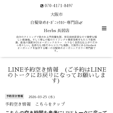
070-4171-8497
大阪市
白髪染めｵｰｶﾞﾆｯｸｶﾗｰ専門店🌿
Herbs 長居店
自分のタイミングで染めれる予約優先制、美容商材直営なので激安な嬉
しい低価格。そして安心の髪のエイジング＋保湿効果をもたらす低刺
激、低臭の国産ＮＯ1オーガニックカラー ムラなく自然な仕上がりだか
ら若々しい。色持ちも3倍だからコスパも抜群。大阪市にあるHerbsは
オーガニックを加学する唯一の白髪染めオーガニックカラー専門店で
す。
LINE予約空き情報 (ご予約はLINE
のトークにお戻りになってお願いしま
す)
予約空き情報
2026-03-25 (水)
予約空き情報 こちらをタップ
こちらの空き時間を参考に
LINE
トークに戻って