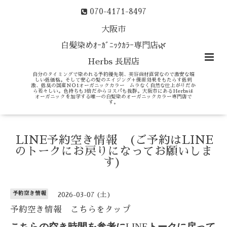
070-4171-8497
大阪市
白髪染めｵｰｶﾞﾆｯｸｶﾗｰ専門店🌿
Herbs 長居店
自分のタイミングで染めれる予約優先制、美容商材直営なので激安な嬉
しい低価格。そして安心の髪のエイジング＋保湿効果をもたらす低刺
激、低臭の国産ＮＯ1オーガニックカラー ムラなく自然な仕上がりだか
ら若々しい。色持ちも3倍だからコスパも抜群。大阪市にあるHerbsは
オーガニックを加学する唯一の白髪染めオーガニックカラー専門店で
す。
LINE予約空き情報 (ご予約はLINE
のトークにお戻りになってお願いしま
す)
予約空き情報
2026-03-07 (土)
予約空き情報 こちらをタップ
こちらの空き時間を参考に
LINE
トークに戻って