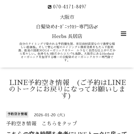
070-4171-8497
大阪市
白髪染めｵｰｶﾞﾆｯｸｶﾗｰ専門店🌿
Herbs 長居店
自分のタイミングで染めれる予約優先制、美容商材直営なので激安な嬉
しい低価格。そして安心の髪のエイジング＋保湿効果をもたらす低刺
激、低臭の国産ＮＯ1オーガニックカラー ムラなく自然な仕上がりだか
ら若々しい。色持ちも3倍だからコスパも抜群。大阪市にあるHerbsは
オーガニックを加学する唯一の白髪染めオーガニックカラー専門店で
す。
LINE予約空き情報 (ご予約はLINE
のトークにお戻りになってお願いしま
す)
予約空き情報
2026-01-20 (火)
予約空き情報 こちらをタップ