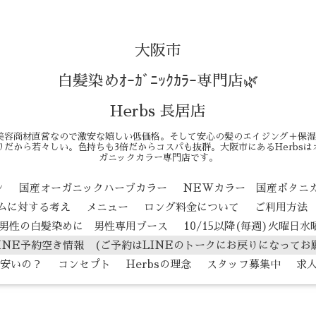
大阪市
白髪染めｵｰｶﾞﾆｯｸｶﾗｰ専門店🌿
Herbs 長居店
美容商材直営なので激安な嬉しい低価格。そして安心の髪のエイジング＋保湿
だから若々しい。色持ちも3倍だからコスパも抜群。大阪市にあるHerbs
ガニックカラー専門店です。
ン
国産オーガニックハーブカラー
NEWカラー 国産ボタニ
テムに対する考え
メニュー
ロング料金について
ご利用方法
男性の白髪染めに 男性専用ブース
10/15以降(毎週)火曜日
INE予約空き情報 (ご予約はLINEのトークにお戻りになってお
安いの？
コンセプト
Herbsの理念
スタッフ募集中
求