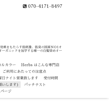
070-4171-8497
効果をもたらす低刺激、低臭の国産ＮＯ1オ
はオーガニックを加学する唯一の白髪染めオー
カルカラー
Herbs はこんな専門店
ご利用にあたっての注意点
水曜日ナイト営業致します
受付時間
願いします)
パッチテスト
人ページ