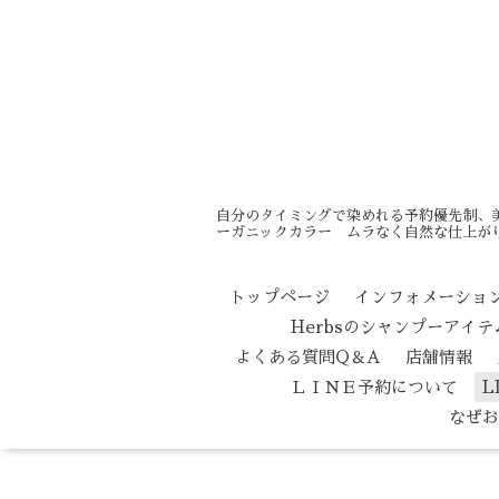
自分のタイミングで染めれる予約優先制、
ーガニックカラー ムラなく自然な仕上がり
トップページ
インフォメーショ
Herbsのシャンプーアイ
よくある質問Q＆A
店舗情報
ＬＩＮＥ予約について
L
なぜお