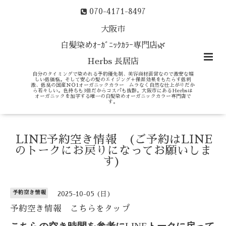
070-4171-8497
大阪市
白髪染めｵｰｶﾞﾆｯｸｶﾗｰ専門店🌿
Herbs 長居店
自分のタイミングで染めれる予約優先制、美容商材直営なので激安な嬉
しい低価格。そして安心の髪のエイジング＋保湿効果をもたらす低刺
激、低臭の国産ＮＯ1オーガニックカラー ムラなく自然な仕上がりだか
ら若々しい。色持ちも3倍だからコスパも抜群。大阪市にあるHerbsは
オーガニックを加学する唯一の白髪染めオーガニックカラー専門店で
す。
LINE予約空き情報 (ご予約はLINE
のトークにお戻りになってお願いしま
す)
予約空き情報
2025-10-05 (日)
予約空き情報 こちらをタップ