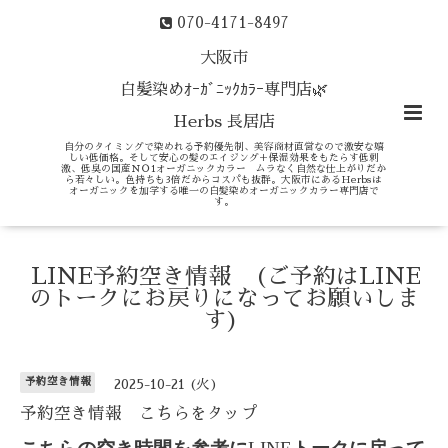
070-4171-8497
大阪市
白髪染めｵｰｶﾞﾆｯｸｶﾗｰ専門店🌿
Herbs 長居店
自分のタイミングで染めれる予約優先制、美容商材直営なので激安な嬉
しい低価格。そして安心の髪のエイジング＋保湿効果をもたらす低刺
激、低臭の国産ＮＯ1オーガニックカラー ムラなく自然な仕上がりだか
ら若々しい。色持ちも3倍だからコスパも抜群。大阪市にあるHerbsは
オーガニックを加学する唯一の白髪染めオーガニックカラー専門店で
す。
LINE予約空き情報 (ご予約はLINE
のトークにお戻りになってお願いしま
す)
予約空き情報
2025-10-21 (火)
予約空き情報 こちらをタップ