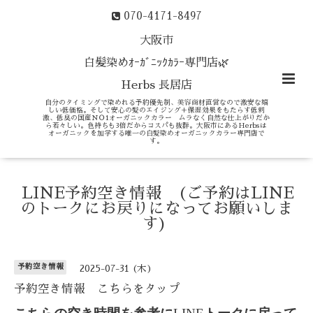
070-4171-8497
大阪市
白髪染めｵｰｶﾞﾆｯｸｶﾗｰ専門店🌿
Herbs 長居店
自分のタイミングで染めれる予約優先制、美容商材直営なので激安な嬉
しい低価格。そして安心の髪のエイジング＋保湿効果をもたらす低刺
激、低臭の国産ＮＯ1オーガニックカラー ムラなく自然な仕上がりだか
ら若々しい。色持ちも3倍だからコスパも抜群。大阪市にあるHerbsは
オーガニックを加学する唯一の白髪染めオーガニックカラー専門店で
す。
LINE予約空き情報 (ご予約はLINE
のトークにお戻りになってお願いしま
す)
予約空き情報
2025-07-31 (木)
予約空き情報 こちらをタップ