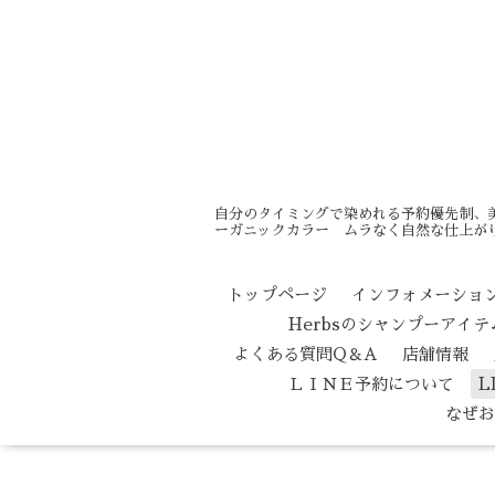
自分のタイミングで染めれる予約優先制、
ーガニックカラー ムラなく自然な仕上がり
トップページ
インフォメーショ
Herbsのシャンプーアイ
よくある質問Q＆A
店舗情報
ＬＩＮＥ予約について
L
なぜお