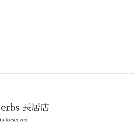
rbs 長居店
hts Reserved.