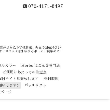
070-4171-8497
効果をもたらす低刺激、低臭の国産ＮＯ1オ
はオーガニックを加学する唯一の白髪染めオー
カルカラー
Herbs はこんな専門店
ご利用にあたっての注意点
水曜日ナイト営業致します
受付時間
願いします)
パッチテスト
人ページ