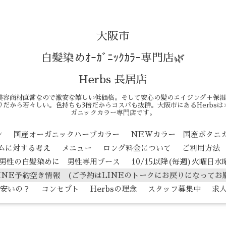
大阪市
白髪染めｵｰｶﾞﾆｯｸｶﾗｰ専門店🌿
Herbs 長居店
美容商材直営なので激安な嬉しい低価格。そして安心の髪のエイジング＋保湿
だから若々しい。色持ちも3倍だからコスパも抜群。大阪市にあるHerbs
ガニックカラー専門店です。
ン
国産オーガニックハーブカラー
NEWカラー 国産ボタニ
テムに対する考え
メニュー
ロング料金について
ご利用方法
男性の白髪染めに 男性専用ブース
10/15以降(毎週)火曜日
INE予約空き情報 (ご予約はLINEのトークにお戻りになってお
安いの？
コンセプト
Herbsの理念
スタッフ募集中
求