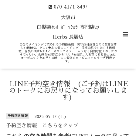
070-4171-8497
大阪市
白髪染めｵｰｶﾞﾆｯｸｶﾗｰ専門店🌿
Herbs 長居店
自分のタイミングで染めれる予約優先制、美容商材直営なので激安な嬉
しい低価格。そして安心の髪のエイジング＋保湿効果をもたらす低刺
激、低臭の国産ＮＯ1オーガニックカラー ムラなく自然な仕上がりだか
ら若々しい。色持ちも3倍だからコスパも抜群。大阪市にあるHerbsは
オーガニックを加学する唯一の白髪染めオーガニックカラー専門店で
す。
LINE予約空き情報 (ご予約はLINE
のトークにお戻りになってお願いしま
す)
予約空き情報
2025-05-17 (土)
予約空き情報 こちらをタップ