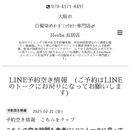
070-4171-8497
大阪市
白髪染めｵｰｶﾞﾆｯｸｶﾗｰ専門店🌿
Herbs 長居店
自分のタイミングで染めれる予約優先制、美容商材直営なので激安な嬉
しい低価格。そして安心の髪のエイジング＋保湿効果をもたらす低刺
激、低臭の国産ＮＯ1オーガニックカラー ムラなく自然な仕上がりだか
ら若々しい。色持ちも3倍だからコスパも抜群。大阪市にあるHerbsは
オーガニックを加学する唯一の白髪染めオーガニックカラー専門店で
す。
LINE予約空き情報 (ご予約はLINE
のトークにお戻りになってお願いしま
す)
予約空き情報
2025-02-21 (金)
予約空き情報 こちらをタップ