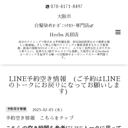
070-4171-8497
大阪市
白髪染めｵｰｶﾞﾆｯｸｶﾗｰ専門店🌿
Herbs 長居店
自分のタイミングで染めれる予約優先制、美容商材直営なので激安な嬉
しい低価格。そして安心の髪のエイジング＋保湿効果をもたらす低刺
激、低臭の国産ＮＯ1オーガニックカラー ムラなく自然な仕上がりだか
ら若々しい。色持ちも3倍だからコスパも抜群。大阪市にあるHerbsは
オーガニックを加学する唯一の白髪染めオーガニックカラー専門店で
す。
LINE予約空き情報 (ご予約はLINE
のトークにお戻りになってお願いしま
す)
予約空き情報
2025-02-05 (水)
予約空き情報 こちらをタップ