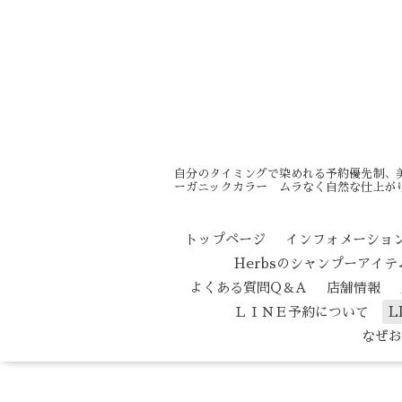
自分のタイミングで染めれる予約優先制、
ーガニックカラー ムラなく自然な仕上がり
トップページ
インフォメーショ
Herbsのシャンプーアイ
よくある質問Q＆A
店舗情報
ＬＩＮＥ予約について
L
なぜお