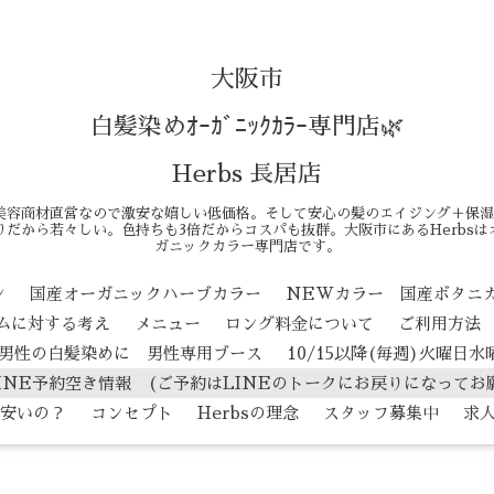
大阪市
白髪染めｵｰｶﾞﾆｯｸｶﾗｰ専門店🌿
Herbs 長居店
美容商材直営なので激安な嬉しい低価格。そして安心の髪のエイジング＋保湿
だから若々しい。色持ちも3倍だからコスパも抜群。大阪市にあるHerbs
ガニックカラー専門店です。
ン
国産オーガニックハーブカラー
NEWカラー 国産ボタニ
テムに対する考え
メニュー
ロング料金について
ご利用方法
男性の白髪染めに 男性専用ブース
10/15以降(毎週)火曜日
INE予約空き情報 (ご予約はLINEのトークにお戻りになってお
安いの？
コンセプト
Herbsの理念
スタッフ募集中
求