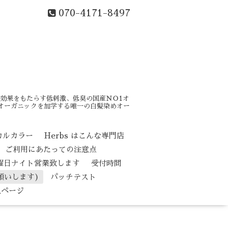
070-4171-8497
効果をもたらす低刺激、低臭の国産ＮＯ1オ
はオーガニックを加学する唯一の白髪染めオー
カルカラー
Herbs はこんな専門店
ご利用にあたっての注意点
水曜日ナイト営業致します
受付時間
願いします)
パッチテスト
人ページ