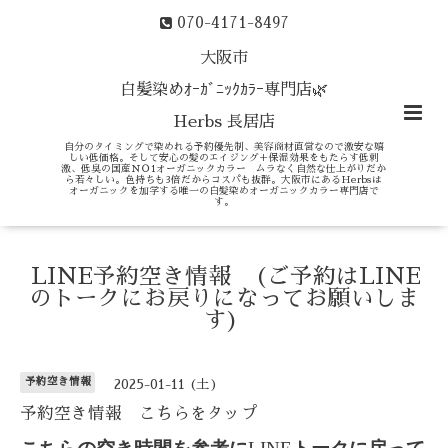
070-4171-8497
大阪市
白髪染めｵｰｶﾞﾆｯｸｶﾗｰ専門店🌿
Herbs 長居店
自分のタイミングで染めれる予約優先制、美容商材直営なので激安な嬉
しい低価格。そして安心の髪のエイジング＋保湿効果をもたらす低刺
激、低臭の国産ＮＯ1オーガニックカラー ムラなく自然な仕上がりだか
ら若々しい。色持ちも3倍だからコスパも抜群。大阪市にあるHerbsは
オーガニックを加学する唯一の白髪染めオーガニックカラー専門店で
す。
LINE予約空き情報 (ご予約はLINE
のトークにお戻りになってお願いしま
す)
予約空き情報
2025-01-11 (土)
予約空き情報 こちらをタップ