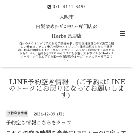
070-4171-8497
大阪市
白髪染めｵｰｶﾞﾆｯｸｶﾗｰ専門店🌿
Herbs 長居店
自分のタイミングで染めれる予約優先制、美容商材直営なので激安な嬉
しい低価格。そして安心の髪のエイジング＋保湿効果をもたらす低刺
激、低臭の国産ＮＯ1オーガニックカラー ムラなく自然な仕上がりだか
ら若々しい。色持ちも3倍だからコスパも抜群。大阪市にあるHerbsは
オーガニックを加学する唯一の白髪染めオーガニックカラー専門店で
す。
LINE予約空き情報 (ご予約はLINE
のトークにお戻りになってお願いしま
す)
予約空き情報
2024-12-09 (月)
予約空き情報こちらをタップ