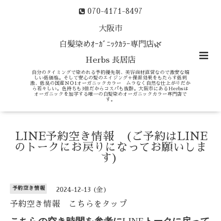
070-4171-8497
大阪市
白髪染めｵｰｶﾞﾆｯｸｶﾗｰ専門店🌿
Herbs 長居店
自分のタイミングで染めれる予約優先制、美容商材直営なので激安な嬉
しい低価格。そして安心の髪のエイジング＋保湿効果をもたらす低刺
激、低臭の国産ＮＯ1オーガニックカラー ムラなく自然な仕上がりだか
ら若々しい。色持ちも3倍だからコスパも抜群。大阪市にあるHerbsは
オーガニックを加学する唯一の白髪染めオーガニックカラー専門店で
す。
LINE予約空き情報 (ご予約はLINE
のトークにお戻りになってお願いしま
す)
予約空き情報
2024-12-13 (金)
予約空き情報 こちらをタップ