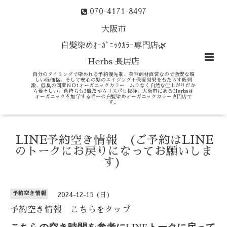
070-4171-8497
大阪市
白髪染めｵｰｶﾞﾆｯｸｶﾗｰ専門店🌿
Herbs 長居店
自分のタイミングで染めれる予約優先制、美容商材直営なので激安な嬉
しい低価格。そして安心の髪のエイジング＋保湿効果をもたらす低刺
激、低臭の国産ＮＯ1オーガニックカラー ムラなく自然な仕上がりだか
ら若々しい。色持ちも3倍だからコスパも抜群。大阪市にあるHerbsは
オーガニックを加学する唯一の白髪染めオーガニックカラー専門店で
す。
LINE予約空き情報 (ご予約はLINE
のトークにお戻りになってお願いしま
す)
予約空き情報
2024-12-15 (日)
予約空き情報 こちらをタップ