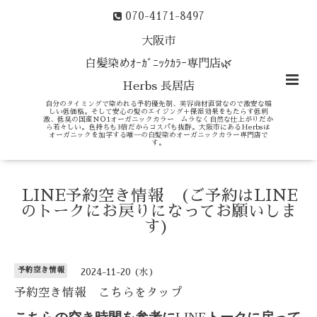
070-4171-8497
大阪市
白髪染めｵｰｶﾞﾆｯｸｶﾗｰ専門店🌿
Herbs 長居店
自分のタイミングで染めれる予約優先制、美容商材直営なので激安な嬉
しい低価格。そして安心の髪のエイジング＋保湿効果をもたらす低刺
激、低臭の国産ＮＯ1オーガニックカラー ムラなく自然な仕上がりだか
ら若々しい。色持ちも3倍だからコスパも抜群。大阪市にあるHerbsは
オーガニックを加学する唯一の白髪染めオーガニックカラー専門店で
す。
LINE予約空き情報 (ご予約はLINE
のトークにお戻りになってお願いしま
す)
予約空き情報
2024-11-20 (水)
予約空き情報 こちらをタップ