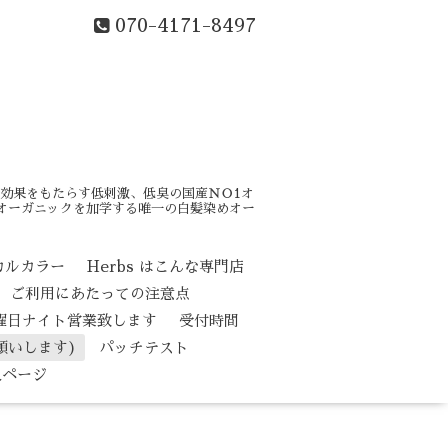
070-4171-8497
効果をもたらす低刺激、低臭の国産ＮＯ1オ
はオーガニックを加学する唯一の白髪染めオー
カルカラー
Herbs はこんな専門店
ご利用にあたっての注意点
水曜日ナイト営業致します
受付時間
願いします)
パッチテスト
人ページ