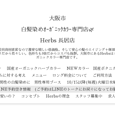
大阪市
白髪染めｵｰｶﾞﾆｯｸｶﾗｰ専門店🌿
Herbs 長居店
美容商材直営なので激安な嬉しい低価格。そして安心の髪のエイジング＋保湿
だから若々しい。色持ちも3倍だからコスパも抜群。大阪市にあるHerbs
ガニックカラー専門店です。
ン
国産オーガニックハーブカラー
NEWカラー 国産ボタニ
テムに対する考え
メニュー
ロング料金について
ご利用方法
男性の白髪染めに 男性専用ブース
10/15以降(毎週)火曜日
INE予約空き情報 (ご予約はLINEのトークにお戻りになってお
安いの？
コンセプト
Herbsの理念
スタッフ募集中
求