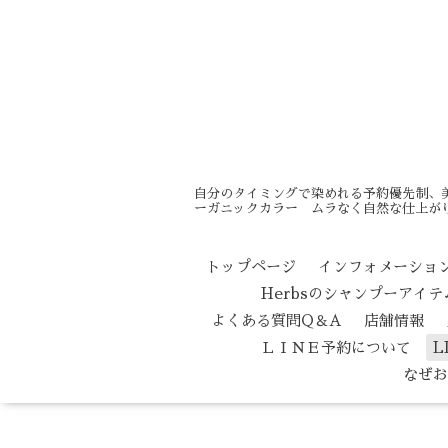
自分のタイミングで染めれる予約優先制、
ーガニックカラー ムラなく自然な仕上がり
トップページ
インフォメーショ
Herbsのシャンプーアイ
よくある質問Q＆A
店舗情報
ＬＩＮＥ予約について
L
なぜお