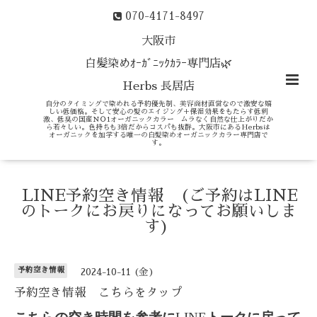
070-4171-8497
大阪市
白髪染めｵｰｶﾞﾆｯｸｶﾗｰ専門店🌿
Herbs 長居店
自分のタイミングで染めれる予約優先制、美容商材直営なので激安な嬉
しい低価格。そして安心の髪のエイジング＋保湿効果をもたらす低刺
激、低臭の国産ＮＯ1オーガニックカラー ムラなく自然な仕上がりだか
ら若々しい。色持ちも3倍だからコスパも抜群。大阪市にあるHerbsは
オーガニックを加学する唯一の白髪染めオーガニックカラー専門店で
す。
LINE予約空き情報 (ご予約はLINE
のトークにお戻りになってお願いしま
す)
予約空き情報
2024-10-11 (金)
予約空き情報 こちらをタップ