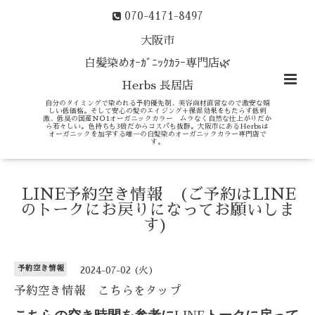
070-4171-8497
大阪市
白髪染めｵｰｶﾞﾆｯｸｶﾗｰ専門店🌿
Herbs 長居店
自分のタイミングで染めれる予約優先制、美容商材直営なので激安な嬉
しい低価格。そして安心の髪のエイジング＋保湿効果をもたらす低刺
激、低臭の国産ＮＯ1オーガニックカラー ムラなく自然な仕上がりだか
ら若々しい。色持ちも3倍だからコスパも抜群。大阪市にあるHerbsは
オーガニックを加学する唯一の白髪染めオーガニックカラー専門店で
す。
LINE予約空き情報 (ご予約はLINE
のトークにお戻りになってお願いしま
す)
予約空き情報
2024-07-02 (火)
予約空き情報 こちらをタップ