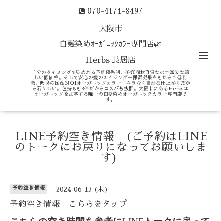
070-4171-8497
大阪市
白髪染めｵｰｶﾞﾆｯｸｶﾗｰ専門店🌿
Herbs 長居店
自分のタイミングで染めれる予約優先制、美容商材直営なので激安な嬉
しい低価格。そして安心の髪のエイジング＋保湿効果をもたらす低刺
激、低臭の国産ＮＯ1オーガニックカラー ムラなく自然な仕上がりだか
ら若々しい。色持ちも3倍だからコスパも抜群。大阪市にあるHerbsは
オーガニックを加学する唯一の白髪染めオーガニックカラー専門店で
す。
LINE予約空き情報 (ご予約はLINE
のトークにお戻りになってお願いしま
す)
予約空き情報
2024-06-13 (木)
予約空き情報 こちらをタップ