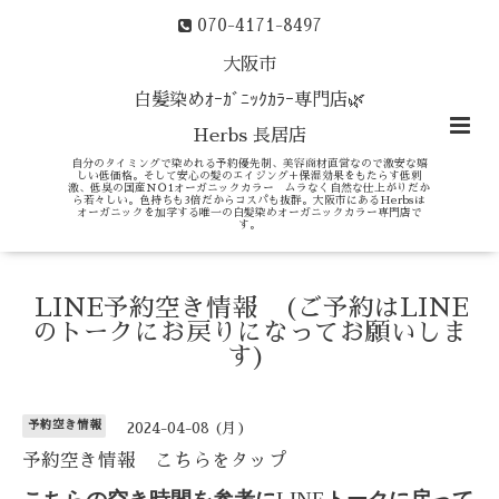
070-4171-8497
大阪市
白髪染めｵｰｶﾞﾆｯｸｶﾗｰ専門店🌿
Herbs 長居店
自分のタイミングで染めれる予約優先制、美容商材直営なので激安な嬉
しい低価格。そして安心の髪のエイジング＋保湿効果をもたらす低刺
激、低臭の国産ＮＯ1オーガニックカラー ムラなく自然な仕上がりだか
ら若々しい。色持ちも3倍だからコスパも抜群。大阪市にあるHerbsは
オーガニックを加学する唯一の白髪染めオーガニックカラー専門店で
す。
LINE予約空き情報 (ご予約はLINE
のトークにお戻りになってお願いしま
す)
予約空き情報
2024-04-08 (月)
予約空き情報 こちらをタップ