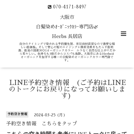
070-4171-8497
大阪市
白髪染めｵｰｶﾞﾆｯｸｶﾗｰ専門店🌿
Herbs 長居店
自分のタイミングで染めれる予約優先制、美容商材直営なので激安な嬉
しい低価格。そして安心の髪のエイジング＋保湿効果をもたらす低刺
激、低臭の国産ＮＯ1オーガニックカラー ムラなく自然な仕上がりだか
ら若々しい。色持ちも3倍だからコスパも抜群。大阪市にあるHerbsは
オーガニックを加学する唯一の白髪染めオーガニックカラー専門店で
す。
LINE予約空き情報 (ご予約はLINE
のトークにお戻りになってお願いしま
す)
予約空き情報
2024-03-25 (月)
予約空き情報 こちらをタップ