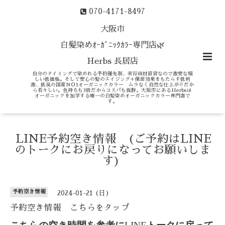
070-4171-8497
大阪市
白髪染めｵｰｶﾞﾆｯｸｶﾗｰ専門店🌿
Herbs 長居店
自分のタイミングで染めれる予約優先制、美容商材直営なので激安な嬉
しい低価格。そして安心の髪のエイジング＋保湿効果をもたらす低刺
激、低臭の国産ＮＯ1オーガニックカラー ムラなく自然な仕上がりだか
ら若々しい。色持ちも3倍だからコスパも抜群。大阪市にあるHerbsは
オーガニックを加学する唯一の白髪染めオーガニックカラー専門店で
す。
LINE予約空き情報 (ご予約はLINE
のトークにお戻りになってお願いしま
す)
予約空き情報
2024-01-21 (日)
予約空き情報 こちらをタップ