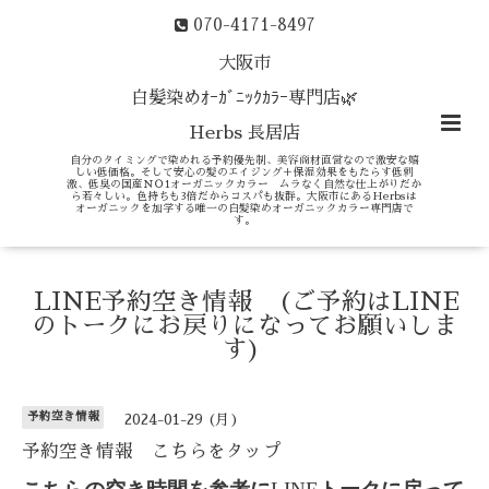
070-4171-8497
大阪市
白髪染めｵｰｶﾞﾆｯｸｶﾗｰ専門店🌿
Herbs 長居店
自分のタイミングで染めれる予約優先制、美容商材直営なので激安な嬉
しい低価格。そして安心の髪のエイジング＋保湿効果をもたらす低刺
激、低臭の国産ＮＯ1オーガニックカラー ムラなく自然な仕上がりだか
ら若々しい。色持ちも3倍だからコスパも抜群。大阪市にあるHerbsは
オーガニックを加学する唯一の白髪染めオーガニックカラー専門店で
す。
LINE予約空き情報 (ご予約はLINE
のトークにお戻りになってお願いしま
す)
予約空き情報
2024-01-29 (月)
予約空き情報 こちらをタップ