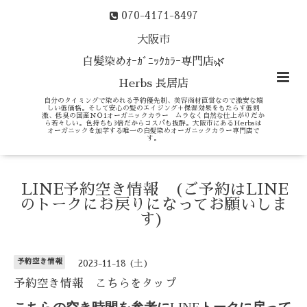
070-4171-8497
大阪市
白髪染めｵｰｶﾞﾆｯｸｶﾗｰ専門店🌿
Herbs 長居店
自分のタイミングで染めれる予約優先制、美容商材直営なので激安な嬉
しい低価格。そして安心の髪のエイジング＋保湿効果をもたらす低刺
激、低臭の国産ＮＯ1オーガニックカラー ムラなく自然な仕上がりだか
ら若々しい。色持ちも3倍だからコスパも抜群。大阪市にあるHerbsは
オーガニックを加学する唯一の白髪染めオーガニックカラー専門店で
す。
LINE予約空き情報 (ご予約はLINE
のトークにお戻りになってお願いしま
す)
予約空き情報
2023-11-18 (土)
予約空き情報 こちらをタップ