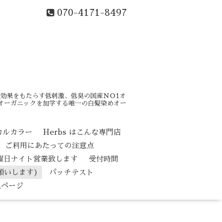
070-4171-8497
効果をもたらす低刺激、低臭の国産ＮＯ1オ
はオーガニックを加学する唯一の白髪染めオー
カルカラー
Herbs はこんな専門店
ご利用にあたっての注意点
水曜日ナイト営業致します
受付時間
願いします)
パッチテスト
人ページ