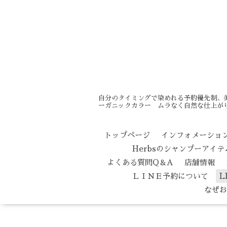
自分のタイミングで染めれる予約優先制、
ーガニックカラー ムラなく自然な仕上がり
トップページ
インフォメーショ
Herbsのシャンプーアイ
よくある質問Q＆A
店舗情報
ＬＩＮＥ予約について
L
なぜお