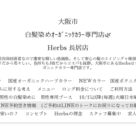
大阪市
白髪染めｵｰｶﾞﾆｯｸｶﾗｰ専門店🌿
Herbs 長居店
美容商材直営なので激安な嬉しい低価格。そして安心の髪のエイジング＋保湿
だから若々しい。色持ちも3倍だからコスパも抜群。大阪市にあるHerbs
ガニックカラー専門店です。
ン
国産オーガニックハーブカラー
NEWカラー 国産ボタニ
テムに対する考え
メニュー
ロング料金について
ご利用方法
男性の白髪染めに 男性専用ブース
10/15以降(毎週)火曜日
INE予約空き情報 (ご予約はLINEのトークにお戻りになってお
安いの？
コンセプト
Herbsの理念
スタッフ募集中
求