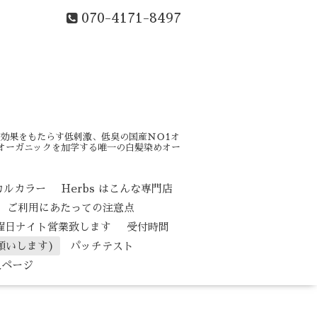
070-4171-8497
効果をもたらす低刺激、低臭の国産ＮＯ1オ
はオーガニックを加学する唯一の白髪染めオー
カルカラー
Herbs はこんな専門店
ご利用にあたっての注意点
水曜日ナイト営業致します
受付時間
願いします)
パッチテスト
人ページ