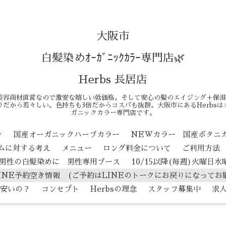
大阪市
白髪染めｵｰｶﾞﾆｯｸｶﾗｰ専門店🌿
Herbs 長居店
美容商材直営なので激安な嬉しい低価格。そして安心の髪のエイジング＋保湿
だから若々しい。色持ちも3倍だからコスパも抜群。大阪市にあるHerbs
ガニックカラー専門店です。
ン
国産オーガニックハーブカラー
NEWカラー 国産ボタニ
テムに対する考え
メニュー
ロング料金について
ご利用方法
男性の白髪染めに 男性専用ブース
10/15以降(毎週)火曜日
INE予約空き情報 (ご予約はLINEのトークにお戻りになってお
安いの？
コンセプト
Herbsの理念
スタッフ募集中
求