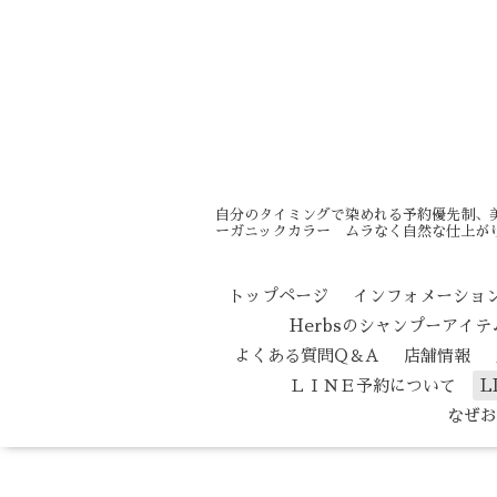
自分のタイミングで染めれる予約優先制、
ーガニックカラー ムラなく自然な仕上がり
トップページ
インフォメーショ
Herbsのシャンプーアイ
よくある質問Q＆A
店舗情報
ＬＩＮＥ予約について
L
なぜお