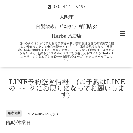
070-4171-8497
大阪市
白髪染めｵｰｶﾞﾆｯｸｶﾗｰ専門店🌿
Herbs 長居店
自分のタイミングで染めれる予約優先制、美容商材直営なので激安な嬉
しい低価格。そして安心の髪のエイジング＋保湿効果をもたらす低刺
激、低臭の国産ＮＯ1オーガニックカラー ムラなく自然な仕上がりだか
ら若々しい。色持ちも3倍だからコスパも抜群。大阪市にあるHerbsは
オーガニックを加学する唯一の白髪染めオーガニックカラー専門店で
す。
LINE予約空き情報 (ご予約はLINE
のトークにお戻りになってお願いしま
す)
臨時休業
2023-08-16 (水)
臨時休業日