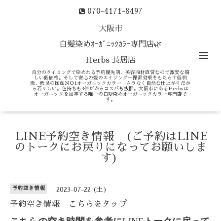
070-4171-8497
大阪市
白髪染めｵｰｶﾞﾆｯｸｶﾗｰ専門店🌿
Herbs 長居店
自分のタイミングで染めれる予約優先制、美容商材直営なので激安な嬉
しい低価格。そして安心の髪のエイジング＋保湿効果をもたらす低刺
激、低臭の国産ＮＯ1オーガニックカラー ムラなく自然な仕上がりだか
ら若々しい。色持ちも3倍だからコスパも抜群。大阪市にあるHerbsは
オーガニックを加学する唯一の白髪染めオーガニックカラー専門店で
す。
LINE予約空き情報 (ご予約はLINE
のトークにお戻りになってお願いしま
す)
予約空き情報
2023-07-22 (土)
予約空き情報 こちらをタップ