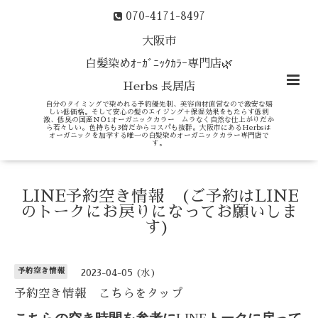
070-4171-8497
大阪市
白髪染めｵｰｶﾞﾆｯｸｶﾗｰ専門店🌿
Herbs 長居店
自分のタイミングで染めれる予約優先制、美容商材直営なので激安な嬉
しい低価格。そして安心の髪のエイジング＋保湿効果をもたらす低刺
激、低臭の国産ＮＯ1オーガニックカラー ムラなく自然な仕上がりだか
ら若々しい。色持ちも3倍だからコスパも抜群。大阪市にあるHerbsは
オーガニックを加学する唯一の白髪染めオーガニックカラー専門店で
す。
LINE予約空き情報 (ご予約はLINE
のトークにお戻りになってお願いしま
す)
予約空き情報
2023-04-05 (水)
予約空き情報 こちらをタップ