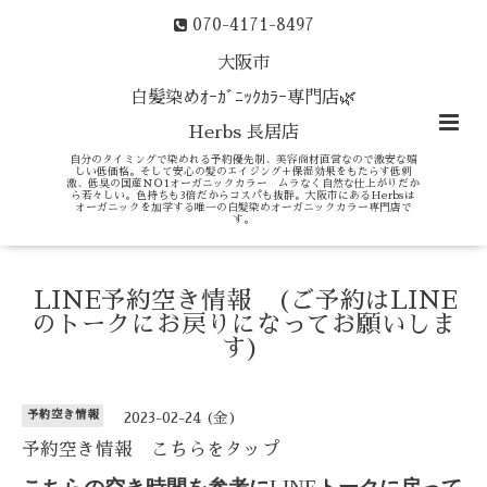
070-4171-8497
大阪市
白髪染めｵｰｶﾞﾆｯｸｶﾗｰ専門店🌿
Herbs 長居店
自分のタイミングで染めれる予約優先制、美容商材直営なので激安な嬉
しい低価格。そして安心の髪のエイジング＋保湿効果をもたらす低刺
激、低臭の国産ＮＯ1オーガニックカラー ムラなく自然な仕上がりだか
ら若々しい。色持ちも3倍だからコスパも抜群。大阪市にあるHerbsは
オーガニックを加学する唯一の白髪染めオーガニックカラー専門店で
す。
LINE予約空き情報 (ご予約はLINE
のトークにお戻りになってお願いしま
す)
予約空き情報
2023-02-24 (金)
予約空き情報 こちらをタップ