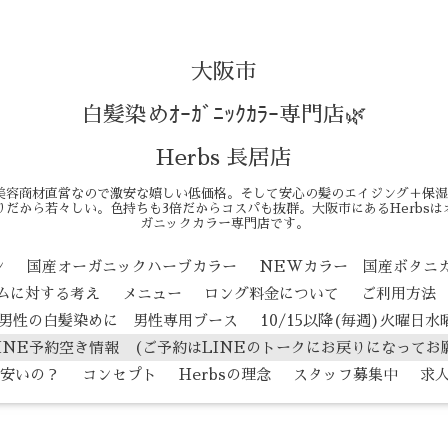
大阪市
白髪染めｵｰｶﾞﾆｯｸｶﾗｰ専門店🌿
Herbs 長居店
美容商材直営なので激安な嬉しい低価格。そして安心の髪のエイジング＋保湿
だから若々しい。色持ちも3倍だからコスパも抜群。大阪市にあるHerbs
ガニックカラー専門店です。
ン
国産オーガニックハーブカラー
NEWカラー 国産ボタニ
テムに対する考え
メニュー
ロング料金について
ご利用方法
男性の白髪染めに 男性専用ブース
10/15以降(毎週)火曜日
INE予約空き情報 (ご予約はLINEのトークにお戻りになってお
安いの？
コンセプト
Herbsの理念
スタッフ募集中
求