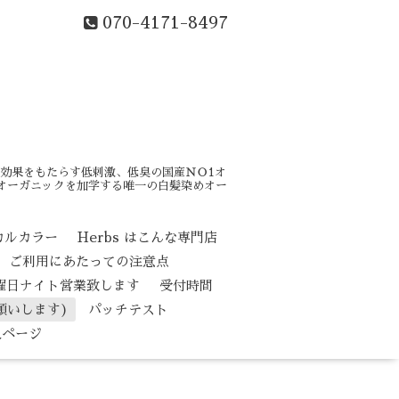
070-4171-8497
効果をもたらす低刺激、低臭の国産ＮＯ1オ
はオーガニックを加学する唯一の白髪染めオー
カルカラー
Herbs はこんな専門店
ご利用にあたっての注意点
水曜日ナイト営業致します
受付時間
願いします)
パッチテスト
人ページ