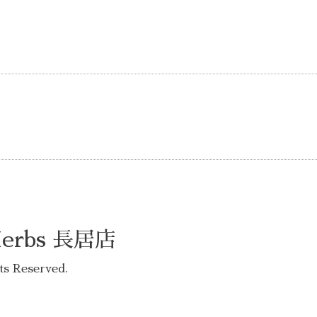
rbs 長居店
hts Reserved.