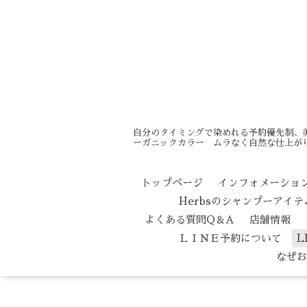
自分のタイミングで染めれる予約優先制、
ーガニックカラー ムラなく自然な仕上がり
トップページ
インフォメーショ
Herbsのシャンプーアイ
よくある質問Q＆A
店舗情報
ＬＩＮＥ予約について
L
なぜお