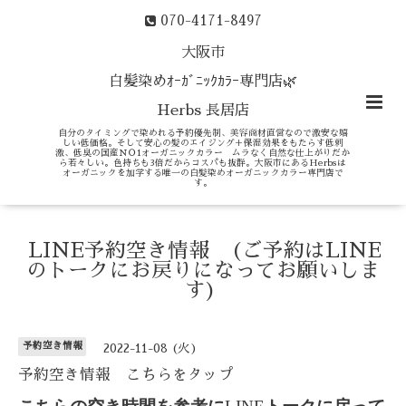
070-4171-8497
大阪市
白髪染めｵｰｶﾞﾆｯｸｶﾗｰ専門店🌿
Herbs 長居店
自分のタイミングで染めれる予約優先制、美容商材直営なので激安な嬉
しい低価格。そして安心の髪のエイジング＋保湿効果をもたらす低刺
激、低臭の国産ＮＯ1オーガニックカラー ムラなく自然な仕上がりだか
ら若々しい。色持ちも3倍だからコスパも抜群。大阪市にあるHerbsは
オーガニックを加学する唯一の白髪染めオーガニックカラー専門店で
す。
LINE予約空き情報 (ご予約はLINE
のトークにお戻りになってお願いしま
す)
予約空き情報
2022-11-08 (火)
予約空き情報 こちらをタップ