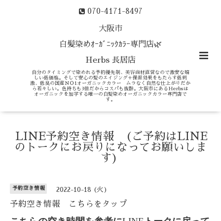
070-4171-8497
大阪市
白髪染めｵｰｶﾞﾆｯｸｶﾗｰ専門店🌿
Herbs 長居店
自分のタイミングで染めれる予約優先制、美容商材直営なので激安な嬉
しい低価格。そして安心の髪のエイジング＋保湿効果をもたらす低刺
激、低臭の国産ＮＯ1オーガニックカラー ムラなく自然な仕上がりだか
ら若々しい。色持ちも3倍だからコスパも抜群。大阪市にあるHerbsは
オーガニックを加学する唯一の白髪染めオーガニックカラー専門店で
す。
LINE予約空き情報 (ご予約はLINE
のトークにお戻りになってお願いしま
す)
予約空き情報
2022-10-18 (火)
予約空き情報 こちらをタップ