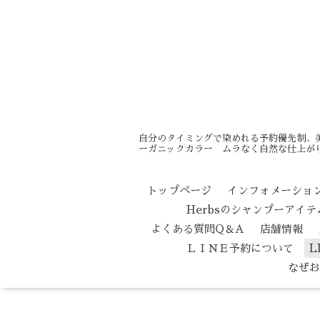
自分のタイミングで染めれる予約優先制、
ーガニックカラー ムラなく自然な仕上がり
トップページ
インフォメーショ
Herbsのシャンプーアイ
よくある質問Q＆A
店舗情報
ＬＩＮＥ予約について
L
なぜお