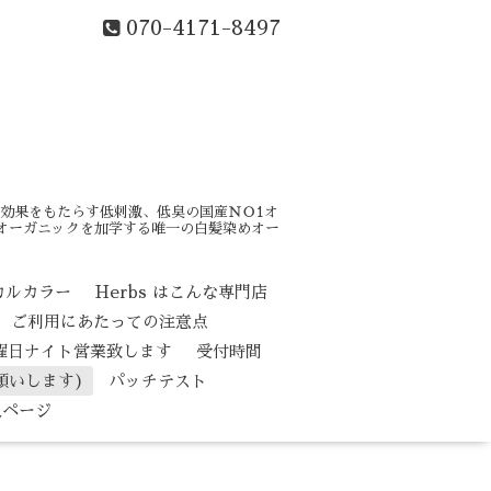
070-4171-8497
効果をもたらす低刺激、低臭の国産ＮＯ1オ
はオーガニックを加学する唯一の白髪染めオー
カルカラー
Herbs はこんな専門店
ご利用にあたっての注意点
水曜日ナイト営業致します
受付時間
願いします)
パッチテスト
人ページ