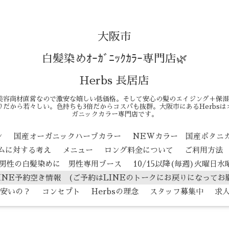
大阪市
白髪染めｵｰｶﾞﾆｯｸｶﾗｰ専門店🌿
Herbs 長居店
美容商材直営なので激安な嬉しい低価格。そして安心の髪のエイジング＋保湿
だから若々しい。色持ちも3倍だからコスパも抜群。大阪市にあるHerbs
ガニックカラー専門店です。
ン
国産オーガニックハーブカラー
NEWカラー 国産ボタニ
テムに対する考え
メニュー
ロング料金について
ご利用方法
男性の白髪染めに 男性専用ブース
10/15以降(毎週)火曜日
INE予約空き情報 (ご予約はLINEのトークにお戻りになってお
安いの？
コンセプト
Herbsの理念
スタッフ募集中
求