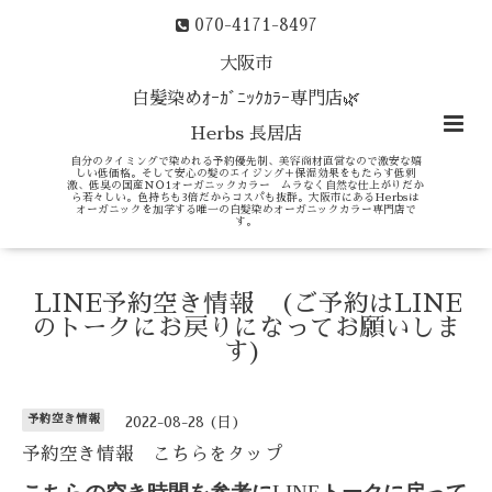
070-4171-8497
大阪市
白髪染めｵｰｶﾞﾆｯｸｶﾗｰ専門店🌿
Herbs 長居店
自分のタイミングで染めれる予約優先制、美容商材直営なので激安な嬉
しい低価格。そして安心の髪のエイジング＋保湿効果をもたらす低刺
激、低臭の国産ＮＯ1オーガニックカラー ムラなく自然な仕上がりだか
ら若々しい。色持ちも3倍だからコスパも抜群。大阪市にあるHerbsは
オーガニックを加学する唯一の白髪染めオーガニックカラー専門店で
す。
LINE予約空き情報 (ご予約はLINE
のトークにお戻りになってお願いしま
す)
予約空き情報
2022-08-28 (日)
予約空き情報 こちらをタップ