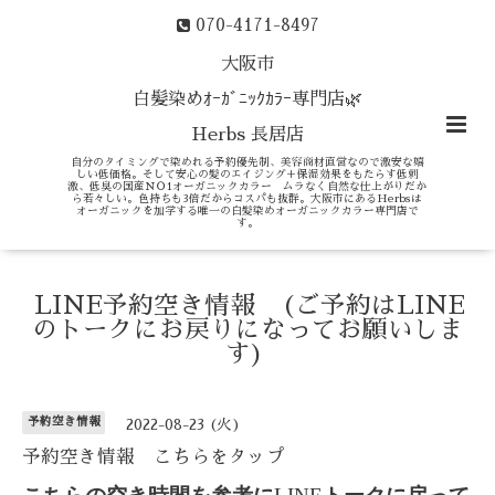
070-4171-8497
大阪市
白髪染めｵｰｶﾞﾆｯｸｶﾗｰ専門店🌿
Herbs 長居店
自分のタイミングで染めれる予約優先制、美容商材直営なので激安な嬉
しい低価格。そして安心の髪のエイジング＋保湿効果をもたらす低刺
激、低臭の国産ＮＯ1オーガニックカラー ムラなく自然な仕上がりだか
ら若々しい。色持ちも3倍だからコスパも抜群。大阪市にあるHerbsは
オーガニックを加学する唯一の白髪染めオーガニックカラー専門店で
す。
LINE予約空き情報 (ご予約はLINE
のトークにお戻りになってお願いしま
す)
予約空き情報
2022-08-23 (火)
予約空き情報 こちらをタップ