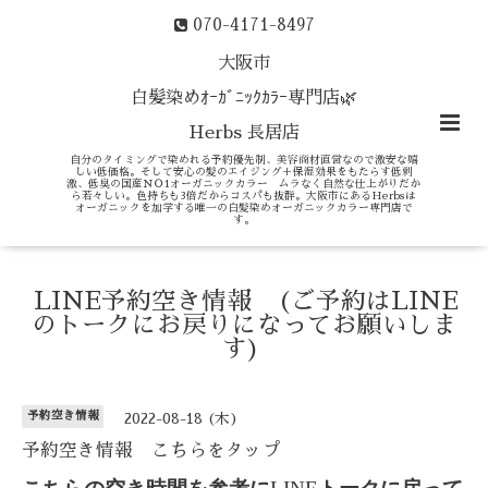
070-4171-8497
大阪市
白髪染めｵｰｶﾞﾆｯｸｶﾗｰ専門店🌿
Herbs 長居店
自分のタイミングで染めれる予約優先制、美容商材直営なので激安な嬉
しい低価格。そして安心の髪のエイジング＋保湿効果をもたらす低刺
激、低臭の国産ＮＯ1オーガニックカラー ムラなく自然な仕上がりだか
ら若々しい。色持ちも3倍だからコスパも抜群。大阪市にあるHerbsは
オーガニックを加学する唯一の白髪染めオーガニックカラー専門店で
す。
LINE予約空き情報 (ご予約はLINE
のトークにお戻りになってお願いしま
す)
予約空き情報
2022-08-18 (木)
予約空き情報 こちらをタップ