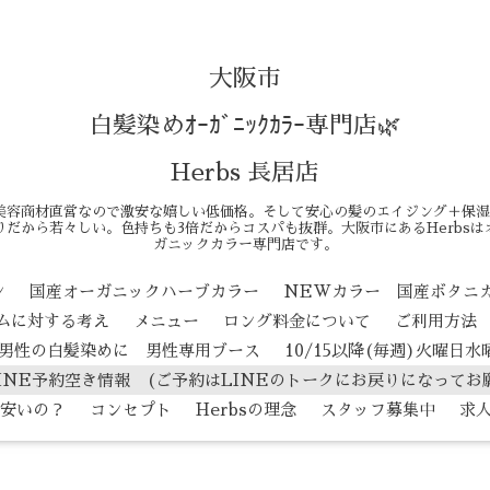
大阪市
白髪染めｵｰｶﾞﾆｯｸｶﾗｰ専門店🌿
Herbs 長居店
美容商材直営なので激安な嬉しい低価格。そして安心の髪のエイジング＋保湿
だから若々しい。色持ちも3倍だからコスパも抜群。大阪市にあるHerbs
ガニックカラー専門店です。
ン
国産オーガニックハーブカラー
NEWカラー 国産ボタニ
テムに対する考え
メニュー
ロング料金について
ご利用方法
男性の白髪染めに 男性専用ブース
10/15以降(毎週)火曜日
INE予約空き情報 (ご予約はLINEのトークにお戻りになってお
安いの？
コンセプト
Herbsの理念
スタッフ募集中
求