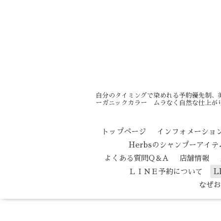
自分のタイミングで染めれる予約優先制、
ーガニックカラー ムラなく自然な仕上がり
トップページ
インフォメーショ
Herbsのシャンプーアイ
よくある質問Q＆A
店舗情報
ＬＩＮＥ予約について
L
なぜお