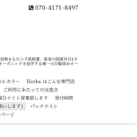
070-4171-8497
効果をもたらす低刺激、低臭の国産ＮＯ1オ
はオーガニックを加学する唯一の白髪染めオー
カルカラー
Herbs はこんな専門店
ご利用にあたっての注意点
水曜日ナイト営業致します
受付時間
願いします)
パッチテスト
人ページ