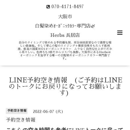
070-4171-8497
大阪市
白髪染めｵｰｶﾞﾆｯｸｶﾗｰ専門店🌿
Herbs 長居店
自分のタイミングで染めれる予約優先制、美容商材直営なので激安な嬉
しい低価格。そして安心の髪のエイジング＋保湿効果をもたらす低刺
激、低臭の国産ＮＯ1オーガニックカラー ムラなく自然な仕上がりだか
ら若々しい。色持ちも3倍だからコスパも抜群。大阪市にあるHerbsは
オーガニックを加学する唯一の白髪染めオーガニックカラー専門店で
す。
LINE予約空き情報 (ご予約はLINE
のトークにお戻りになってお願いしま
す)
予約空き情報
2022-06-07 (火)
予約空き情報