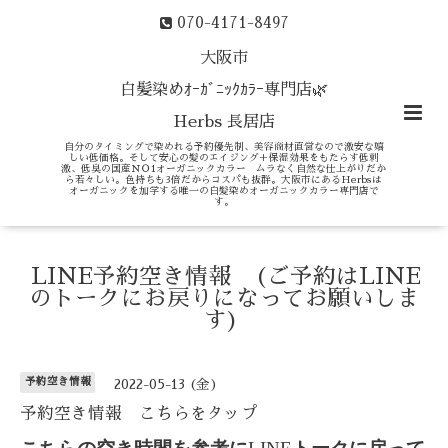
070-4171-8497
大阪市
白髪染めｵｰｶﾞﾆｯｸｶﾗｰ専門店🌿
Herbs 長居店
自分のタイミングで染めれる予約優先制、美容商材直営なので激安な嬉
しい低価格。そして安心の髪のエイジング＋保湿効果をもたらす低刺
激、低臭の国産ＮＯ1オーガニックカラー ムラなく自然な仕上がりだか
ら若々しい。色持ちも3倍だからコスパも抜群。大阪市にあるHerbsは
オーガニックを加学する唯一の白髪染めオーガニックカラー専門店で
す。
LINE予約空き情報 (ご予約はLINE
のトークにお戻りになってお願いしま
す)
予約空き情報
2022-05-13 (金)
予約空き情報 こちらをタップ